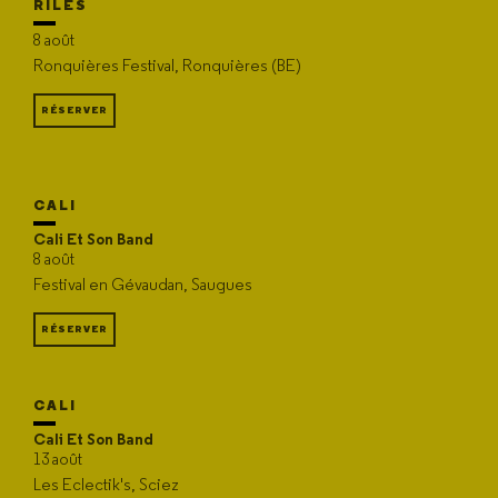
RILÈS
8 août
Ronquières Festival, Ronquières (BE)
RÉSERVER
CALI
Cali Et Son Band
8 août
Festival en Gévaudan, Saugues
RÉSERVER
CALI
Cali Et Son Band
13 août
Les Eclectik's, Sciez