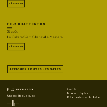
RÉSERVER
FEU! CHATTERTON
21 août
Le Cabaret Vert, Charleville-Mézière
RÉSERVER
AFFICHER TOUTES LES DATES
Crédits
NEWSLETTER
Mentions légales
Une société du groupe
Politique de confidentialité