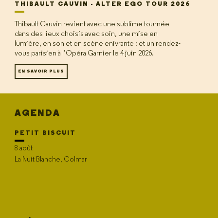
THIBAULT CAUVIN - ALTER EGO TOUR 2026
Thibault Cauvin revient avec une sublime tournée
dans des lieux choisis avec soin, une mise en
lumière, en son et en scène enivrante ; et un rendez-
vous parisien à l’Opéra Garnier le 4 juin 2026.
EN SAVOIR PLUS
AGENDA
PETIT BISCUIT
8 août
La Nuit Blanche, Colmar