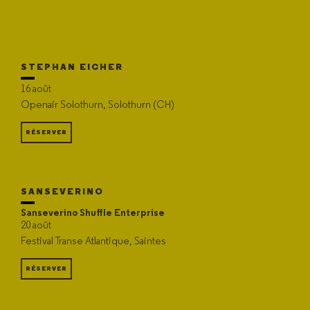
STEPHAN EICHER
16 août
Openair Solothurn, Solothurn (CH)
RÉSERVER
SANSEVERINO
Sanseverino Shuffle Enterprise
20 août
Festival Transe Atlantique, Saintes
RÉSERVER