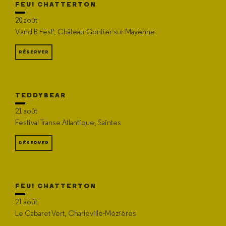
FEU! CHATTERTON
20 août
V and B Fest', Château-Gontier-sur-Mayenne
RÉSERVER
TEDDYBEAR
21 août
Festival Transe Atlantique, Saintes
RÉSERVER
FEU! CHATTERTON
21 août
Le Cabaret Vert, Charleville-Mézières