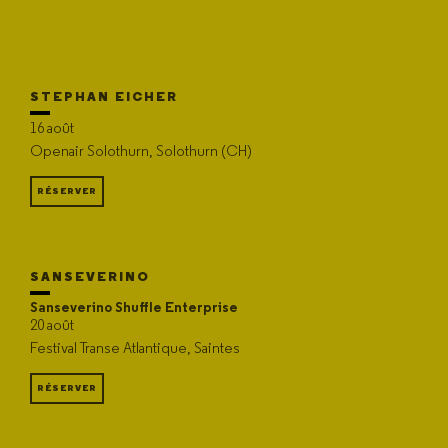
STEPHAN EICHER
16 août
Openair Solothurn, Solothurn (CH)
RÉSERVER
SANSEVERINO
Sanseverino Shuffle Enterprise
20 août
Festival Transe Atlantique, Saintes
RÉSERVER