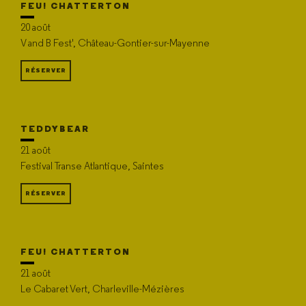
FEU! CHATTERTON
20 août
V and B Fest', Château-Gontier-sur-Mayenne
RÉSERVER
TEDDYBEAR
21 août
Festival Transe Atlantique, Saintes
RÉSERVER
FEU! CHATTERTON
21 août
Le Cabaret Vert, Charleville-Mézières