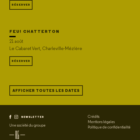
RÉSERVER
FEU! CHATTERTON
21 août
Le Cabaret Vert, Charleville-Mézière
RÉSERVER
AFFICHER TOUTES LES DATES
Crédits
NEWSLETTER
Mentions légales
Une société du groupe
Politique de confidentialité