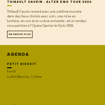
THIBAULT CAUVIN - ALTER EGO TOUR 2026
Thibault Cauvin revient avec une sublime tournée
dans des lieux choisis avec soin, une mise en
lumière, en son et en scène enivrante ; et un rendez-
vous parisien à l’Opéra Garnier le 4 juin 2026.
EN SAVOIR PLUS
AGENDA
PETIT BISCUIT
8 août
La Nuit Blanche, Colmar