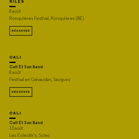
RILÈS
8 août
Ronquières Festival, Ronquières (BE)
RÉSERVER
CALI
Cali Et Son Band
8 août
Festival en Gévaudan, Saugues
RÉSERVER
CALI
Cali Et Son Band
13 août
Les Eclectik's, Sciez