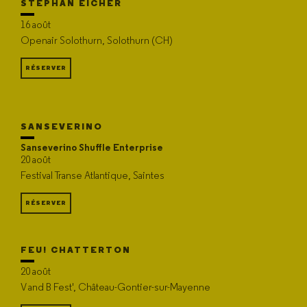
STEPHAN EICHER
16 août
Openair Solothurn, Solothurn (CH)
RÉSERVER
SANSEVERINO
Sanseverino Shuffle Enterprise
20 août
Festival Transe Atlantique, Saintes
RÉSERVER
FEU! CHATTERTON
20 août
V and B Fest', Château-Gontier-sur-Mayenne