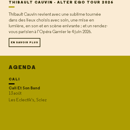
THIBAULT CAUVIN - ALTER EGO TOUR 2026
Thibault Cauvin revient avec une sublime tournée
dans des lieux choisis avec soin, une mise en
lumière, en son et en scène enivrante ; et un rendez-
vous parisien à l’Opéra Garnier le 4 juin 2026.
EN SAVOIR PLUS
AGENDA
CALI
Cali Et Son Band
13 août
Les Eclectik's, Sciez