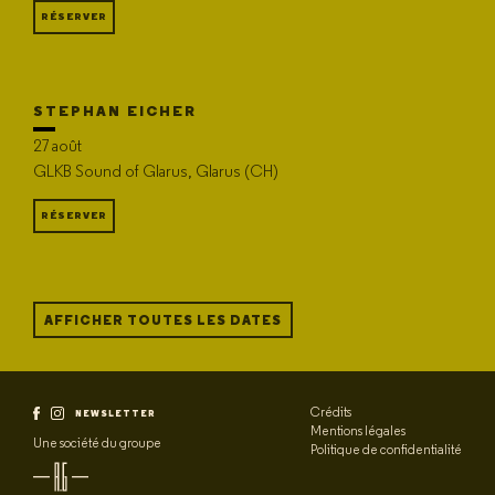
RÉSERVER
STEPHAN EICHER
27 août
GLKB Sound of Glarus, Glarus (CH)
RÉSERVER
AFFICHER TOUTES LES DATES
Crédits
NEWSLETTER
Mentions légales
Une société du groupe
Politique de confidentialité