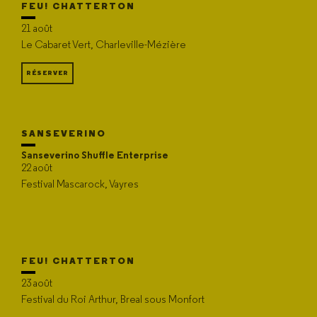
FEU! CHATTERTON
21 août
Le Cabaret Vert, Charleville-Mézière
RÉSERVER
SANSEVERINO
Sanseverino Shuffle Enterprise
22 août
Festival Mascarock, Vayres
FEU! CHATTERTON
23 août
Festival du Roi Arthur, Breal sous Monfort