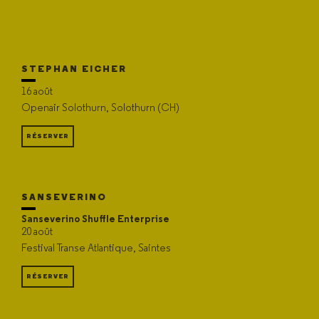
STEPHAN EICHER
16 août
Openair Solothurn, Solothurn (CH)
RÉSERVER
SANSEVERINO
Sanseverino Shuffle Enterprise
20 août
Festival Transe Atlantique, Saintes
RÉSERVER