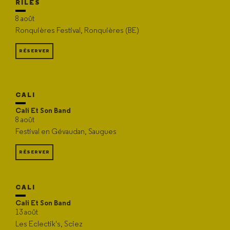
RILÈS
8 août
Ronquières Festival, Ronquières (BE)
RÉSERVER
CALI
Cali Et Son Band
8 août
Festival en Gévaudan, Saugues
RÉSERVER
CALI
Cali Et Son Band
13 août
Les Eclectik's, Sciez