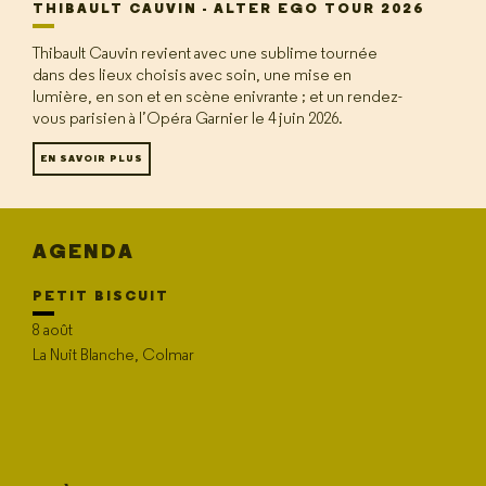
THIBAULT CAUVIN - ALTER EGO TOUR 2026
Thibault Cauvin revient avec une sublime tournée
dans des lieux choisis avec soin, une mise en
lumière, en son et en scène enivrante ; et un rendez-
vous parisien à l’Opéra Garnier le 4 juin 2026.
EN SAVOIR PLUS
AGENDA
PETIT BISCUIT
8 août
La Nuit Blanche, Colmar