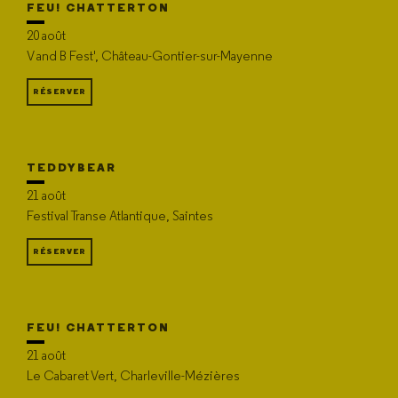
FEU! CHATTERTON
20 août
V and B Fest', Château-Gontier-sur-Mayenne
RÉSERVER
TEDDYBEAR
21 août
Festival Transe Atlantique, Saintes
RÉSERVER
FEU! CHATTERTON
21 août
Le Cabaret Vert, Charleville-Mézières