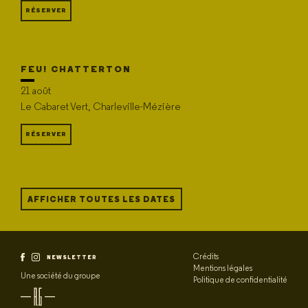
RÉSERVER
FEU! CHATTERTON
21 août
Le Cabaret Vert, Charleville-Mézière
RÉSERVER
AFFICHER TOUTES LES DATES
Crédits
NEWSLETTER
Mentions légales
Une société du groupe
Politique de confidentialité