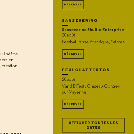
RÉSERVER
SANSEVERINO
Sanseverino Shuffle Enterprise
20 août
Festival Transe Atlantique, Saintes
au Théâtre
RÉSERVER
sera en
e création
FEU! CHATTERTON
20 août
V and B Fest', Château-Gontier-
sur-Mayenne
RÉSERVER
AFFICHER TOUTES LES
DATES