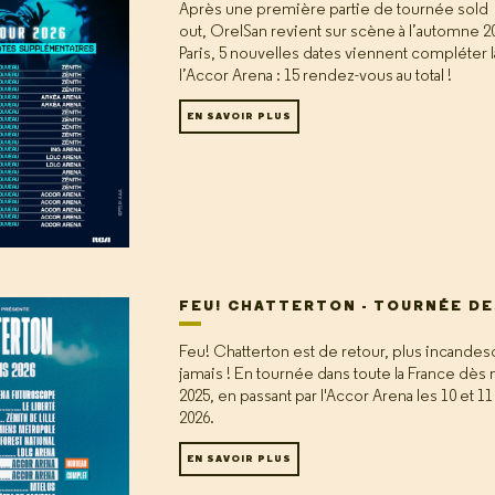
Après une première partie de tournée sold
out, OrelSan revient sur scène à l’automne 2
Paris, 5 nouvelles dates viennent compléter l
l’Accor Arena : 15 rendez-vous au total !
EN SAVOIR PLUS
FEU! CHATTERTON - TOURNÉE DE
Feu! Chatterton est de retour, plus incande
jamais ! En tournée dans toute la France dè
2025, en passant par l'Accor Arena les 10 et 11
2026.
EN SAVOIR PLUS