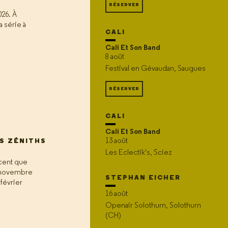
RÉSERVER
026. À
a série à
CALI
Cali Et Son Band
8 août
Festival en Gévaudan, Saugues
RÉSERVER
CALI
Cali Et Son Band
13 août
S ZÉNITHS
Les Eclectik's, Sciez
scent que
s novembre
STEPHAN EICHER
 février
16 août
Openair Solothurn, Solothurn
(CH)