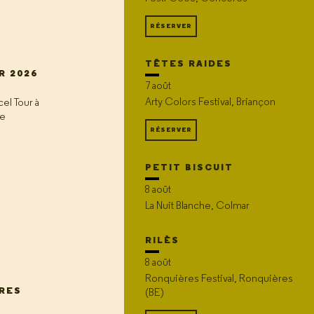
RÉSERVER
TÊTES RAIDES
R 2026
7 août
Arty Colors Festival, Briançon
el Tour à
ge
RÉSERVER
PETIT BISCUIT
8 août
La Nuit Blanche, Colmar
RILÈS
8 août
Ronquières Festival, Ronquières
IRES
(BE)