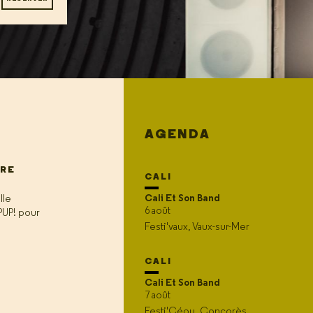
AGENDA
URE
CALI
Cali Et Son Band
lle
6 août
PUP! pour
Festi'vaux, Vaux-sur-Mer
CALI
Cali Et Son Band
7 août
Festi'Céou, Concorès