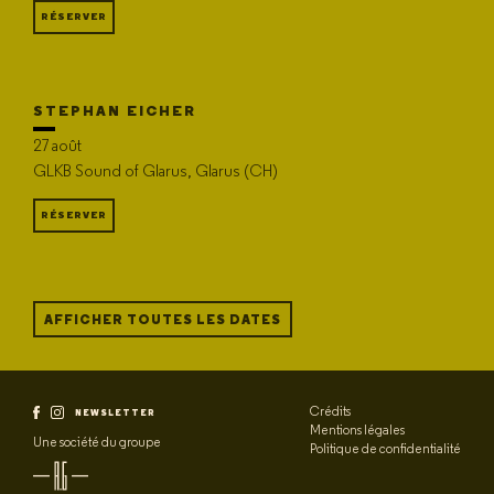
RÉSERVER
STEPHAN EICHER
27 août
GLKB Sound of Glarus, Glarus (CH)
RÉSERVER
AFFICHER TOUTES LES DATES
Crédits
NEWSLETTER
Mentions légales
Une société du groupe
Politique de confidentialité