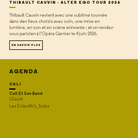
THIBAULT CAUVIN - ALTER EGO TOUR 2026
Thibault Cauvin revient avec une sublime tournée
dans des lieux choisis avec soin, une mise en
lumière, en son et en scène enivrante ; et un rendez-
vous parisien à l’Opéra Garnier le 4 juin 2026.
EN SAVOIR PLUS
AGENDA
CALI
Cali Et Son Band
13 août
Les Eclectik's, Sciez