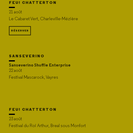
FEU! CHATTERTON
21 août
Le Cabaret Vert, Charleville-Mézière
RÉSERVER
SANSEVERINO
Sanseverino Shuffle Enterprise
22 août
Festival Mascarock, Vayres
FEU! CHATTERTON
23 août
Festival du Roi Arthur, Breal sous Monfort