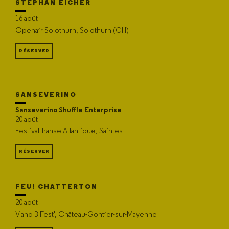
STEPHAN EICHER
16 août
Openair Solothurn, Solothurn (CH)
RÉSERVER
SANSEVERINO
Sanseverino Shuffle Enterprise
20 août
Festival Transe Atlantique, Saintes
RÉSERVER
FEU! CHATTERTON
20 août
V and B Fest', Château-Gontier-sur-Mayenne