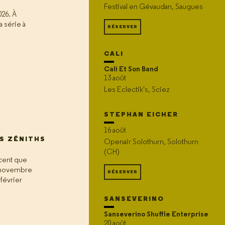
Festival en Gévaudan, Saugues
026. À
a série à
RÉSERVER
CALI
Cali Et Son Band
13 août
Les Eclectik's, Sciez
STEPHAN EICHER
16 août
S ZÉNITHS
Openair Solothurn, Solothurn
(CH)
scent que
s novembre
RÉSERVER
 février
SANSEVERINO
Sanseverino Shuffle Enterprise
20 août