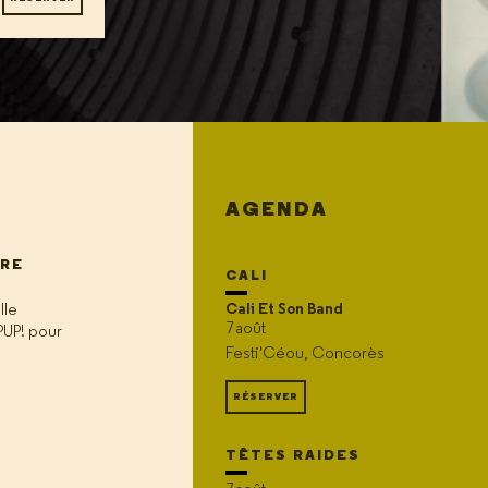
AGENDA
URE
CALI
Cali Et Son Band
lle
7 août
PUP! pour
Festi'Céou, Concorès
RÉSERVER
TÊTES RAIDES