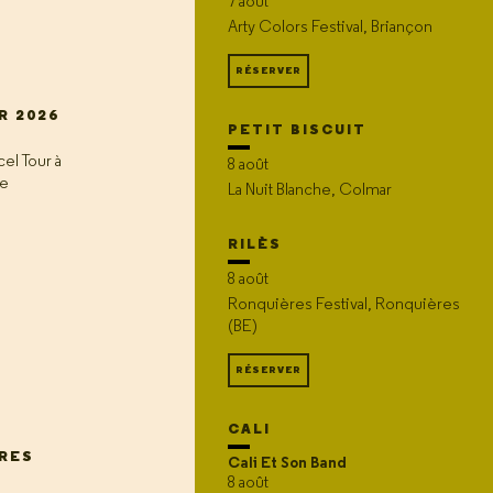
7 août
Arty Colors Festival, Briançon
RÉSERVER
R 2026
PETIT BISCUIT
el Tour à
8 août
ge
La Nuit Blanche, Colmar
RILÈS
8 août
Ronquières Festival, Ronquières
(BE)
RÉSERVER
CALI
IRES
Cali Et Son Band
8 août