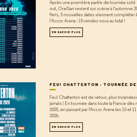
Après une première partie de tournée sold
out, OrelSan revient sur scène à l’automne 2
Paris, 5 nouvelles dates viennent compléter l
l’Accor Arena : 15 rendez-vous au total !
EN SAVOIR PLUS
FEU! CHATTERTON - TOURNÉE DE
Feu! Chatterton est de retour, plus incande
jamais ! En tournée dans toute la France dè
2025, en passant par l'Accor Arena les 10 et 11
2026.
EN SAVOIR PLUS