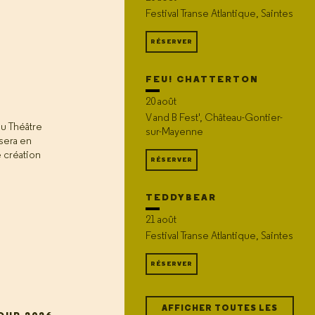
Festival Transe Atlantique, Saintes
RÉSERVER
FEU! CHATTERTON
20 août
V and B Fest', Château-Gontier-
au Théâtre
sur-Mayenne
sera en
e création
RÉSERVER
TEDDYBEAR
21 août
Festival Transe Atlantique, Saintes
RÉSERVER
AFFICHER TOUTES LES