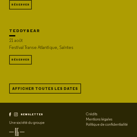
RÉSERVER
TEDDYBEAR
21 août
Festival Transe Atlantique, Saintes
RÉSERVER
AFFICHER TOUTES LES DATES
Crédits
NEWSLETTER
Mentions légales
Une société du groupe
Politique de confidentialité