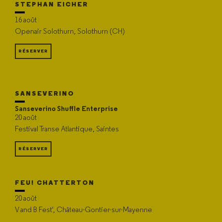
STEPHAN EICHER
16 août
Openair Solothurn, Solothurn (CH)
RÉSERVER
SANSEVERINO
Sanseverino Shuffle Enterprise
20 août
Festival Transe Atlantique, Saintes
RÉSERVER
FEU! CHATTERTON
20 août
V and B Fest', Château-Gontier-sur-Mayenne