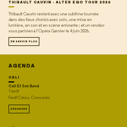
THIBAULT CAUVIN - ALTER EGO TOUR 2026
Thibault Cauvin revient avec une sublime tournée
dans des lieux choisis avec soin, une mise en
lumière, en son et en scène enivrante ; et un rendez-
vous parisien à l’Opéra Garnier le 4 juin 2026.
EN SAVOIR PLUS
AGENDA
CALI
Cali Et Son Band
7 août
Festi'Céou, Concorès
RÉSERVER