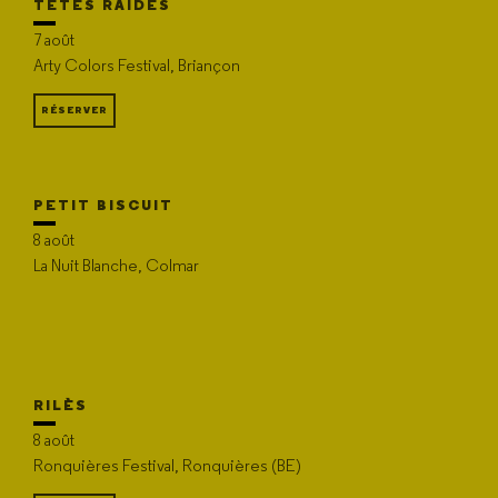
TÊTES RAIDES
7 août
Arty Colors Festival, Briançon
RÉSERVER
PETIT BISCUIT
8 août
La Nuit Blanche, Colmar
RILÈS
8 août
Ronquières Festival, Ronquières (BE)