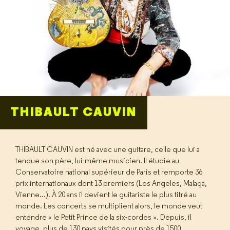
THIBAULT CAUVIN
THIBAULT CAUVIN est né avec une guitare, celle que lui a
tendue son père, lui-même musicien. Il étudie au
Conservatoire national supérieur de Paris et remporte 36
prix internationaux dont 13 premiers (Los Angeles, Malaga,
Vienne...). À 20 ans il devient le guitariste le plus titré au
monde. Les concerts se multiplient alors, le monde veut
entendre « le Petit Prince de la six-cordes ». Depuis, il
voyage, plus de 130 pays visités pour près de 1500