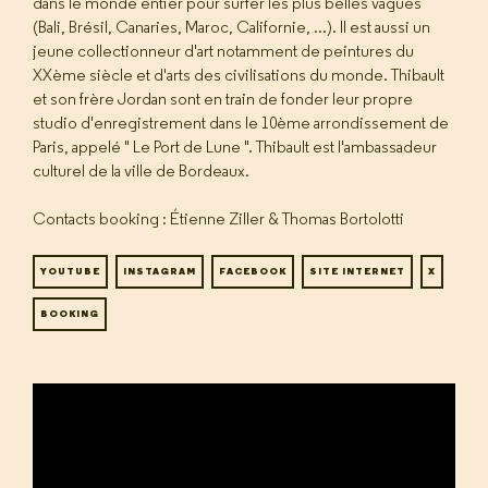
dans le monde entier pour surfer les plus belles vagues
(Bali, Brésil, Canaries, Maroc, Californie, ...). Il est aussi un
jeune collectionneur d'art notamment de peintures du
XXème siècle et d'arts des civilisations du monde. Thibault
et son frère Jordan sont en train de fonder leur propre
studio d'enregistrement dans le 10ème arrondissement de
Paris, appelé " Le Port de Lune ". Thibault est l'ambassadeur
culturel de la ville de Bordeaux.
Contacts booking : Étienne Ziller & Thomas Bortolotti
YOUTUBE
INSTAGRAM
FACEBOOK
SITE INTERNET
X
BOOKING