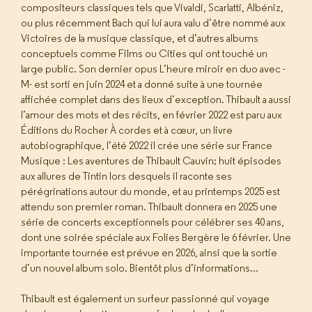
compositeurs classiques tels que Vivaldi, Scarlatti, Albéniz,
ou plus récemment Bach qui lui aura valu d’être nommé aux
Victoires de la musique classique, et d’autres albums
conceptuels comme Films ou Cities qui ont touché un
large public. Son dernier opus L’heure miroir en duo avec -
M- est sorti en juin 2024 et a donné suite à une tournée
affichée complet dans des lieux d’exception. Thibault a aussi
l’amour des mots et des récits, en février 2022 est paru aux
Éditions du Rocher À cordes et à cœur, un livre
autobiographique, l’été 2022 il crée une série sur France
Musique : Les aventures de Thibault Cauvin; huit épisodes
aux allures de Tintin lors desquels il raconte ses
pérégrinations autour du monde, et au printemps 2025 est
attendu son premier roman. Thibault donnera en 2025 une
série de concerts exceptionnels pour célébrer ses 40 ans,
dont une soirée spéciale aux Folies Bergère le 6 février. Une
importante tournée est prévue en 2026, ainsi que la sortie
d’un nouvel album solo. Bientôt plus d’informations…
Thibault est également un surfeur passionné qui voyage