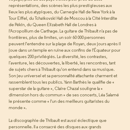
représentations, des scènes les plus prestigieuses aux
lieux les plus atypiques, du Carnegie Hall de New York à la
Tour Eiffel, du Tchaïkovski Hall de Moscou à la Cité Interdite
de Pékin, du Queen Elizabeth Hall de Londres à
l'Acropollium de Carthage. La guitare de Thibault n'a pas de
frontières, plus de limites, un soir 60 000 personnes
peuvent l'entendre sur la plage de Royan, deux jours après il
joue dans un temple en ruine aux confins de l'Équateur pour
quelques 200 privilégiés. La diversité, les contrastes,
l’aventure, les découvertes, la liberté, les rencontres, tant
de sujets chers à Thibault qu'on entend dans sa musique.
Son jeu universel et sa personnalité attachante charment et
rassemblent tous les publics. Yann Barthès le qualifie de «
superstar de la guitare », Claire Chazal souligne la «
dimension hors du commun » de ses concerts, Léa Salamé
le présente comme « l'un des meilleurs guitaristes du
monde ».
La discographie de Thibault est aussi éclectique que
personnelle. Il a consacré des disques aux grands