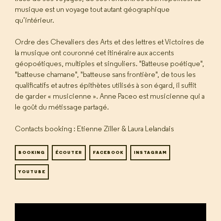
musique est un voyage tout autant géographique
qu’intérieur.
Ordre des Chevaliers des Arts et des lettres et Victoires de
la musique ont couronné cet itinéraire aux accents
géopoétiques, multiples et singuliers. "Batteuse poétique",
"batteuse chamane", "batteuse sans frontière", de tous les
qualificatifs et autres épithètes utilisés à son égard, il suffit
de garder « musicienne ». Anne Paceo est musicienne qui a
le goût du métissage partagé.
Contacts booking : Etienne Ziller & Laura Lelandais
BOOKING
ÉCOUTER
FACEBOOK
INSTAGRAM
YOUTUBE