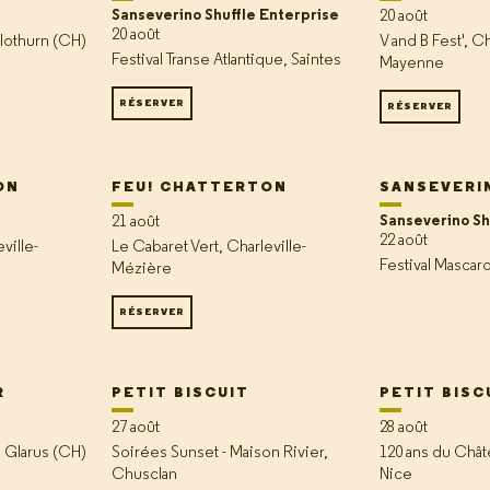
Sanseverino Shuffle Enterprise
20 août
20 août
lothurn (CH)
V and B Fest', C
Festival Transe Atlantique, Saintes
Mayenne
RÉSERVER
RÉSERVER
ON
FEU! CHATTERTON
SANSEVERI
Sanseverino Sh
21 août
22 août
ville-
Le Cabaret Vert, Charleville-
Festival Mascar
Mézière
RÉSERVER
R
PETIT BISCUIT
PETIT BISC
27 août
28 août
 Glarus (CH)
Soirées Sunset - Maison Rivier,
120 ans du Châ
Chusclan
Nice