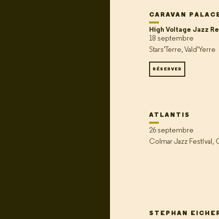
CARAVAN PALAC
High Voltage Jazz R
18 septembre
Stars'Terre, Vald'Yerre
RÉSERVER
ATLANTIS
26 septembre
Colmar Jazz Festival,
STEPHAN EICHE