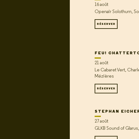
16 août
Openair Solothurn, So
RÉSERVER
FEU! CHATTERT
21 août
Le Cabaret Vert, Charle
Mézières
RÉSERVER
STEPHAN EICHE
27 août
GLKB Sound of Glarus,