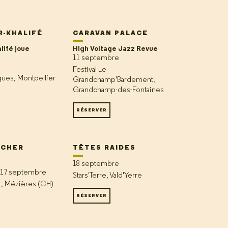
R-KHALIFÉ
CARAVAN PALACE
lifé joue
High Voltage Jazz Revue
11 septembre
Festival Le
ques, Montpellier
Grandchamp'Bardement,
Grandchamp-des-Fontaines
RÉSERVER
ICHER
TÊTES RAIDES
18 septembre
 17 septembre
Stars'Terre, Vald'Yerre
t, Mézières (CH)
RÉSERVER