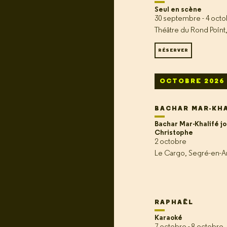
Seul en scène
30 septembre - 4 oct
Théâtre du Rond Point,
RÉSERVER
OCTOBRE 2026
BACHAR MAR-KH
Bachar Mar-Khalifé j
Christophe
2 octobre
Le Cargo, Segré-en-A
RAPHAËL
Karaoké