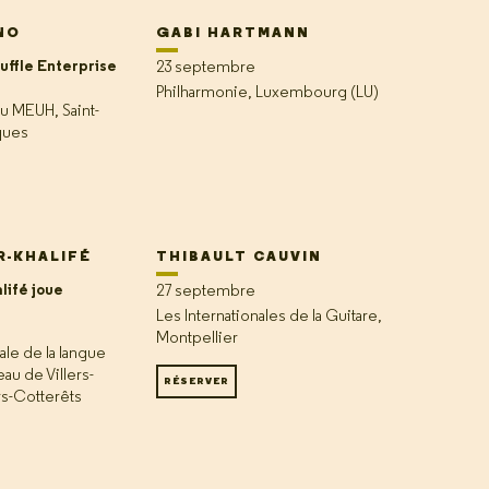
NO
GABI HARTMANN
uffle Enterprise
23 septembre
Philharmonie, Luxembourg (LU)
u MEUH, Saint-
ques
R-KHALIFÉ
THIBAULT CAUVIN
lifé joue
27 septembre
Les Internationales de la Guitare,
Montpellier
ale de la langue
eau de Villers-
RÉSERVER
rs-Cotterêts