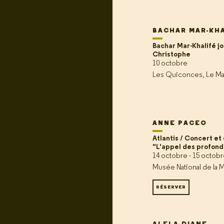
BACHAR MAR-KH
Bachar Mar-Khalifé j
Christophe
10 octobre
Les Quiconces, Le M
ANNE PACEO
Atlantis / Concert et
"L'appel des profon
14 octobre - 15 octob
Musée National de la M
RÉSERVER