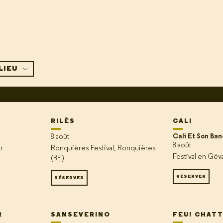
LIEU
RILÈS
CALI
Cali Et Son Ban
8 août
8 août
r
Ronquières Festival, Ronquières
Festival en Gé
(BE)
RÉSERVER
RÉSERVER
R
SANSEVERINO
FEU! CHAT