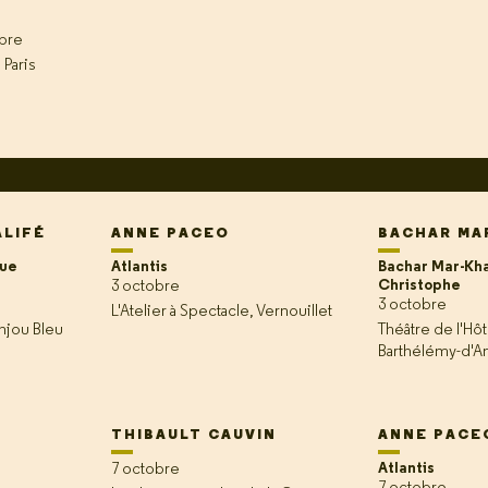
obre
 Paris
ALIFÉ
ANNE PACEO
BACHAR MA
oue
Atlantis
Bachar Mar-Kha
Christophe
3 octobre
3 octobre
L'Atelier à Spectacle, Vernouillet
njou Bleu
Théâtre de l'Hôte
Barthélémy-d'A
THIBAULT CAUVIN
ANNE PACE
Atlantis
7 octobre