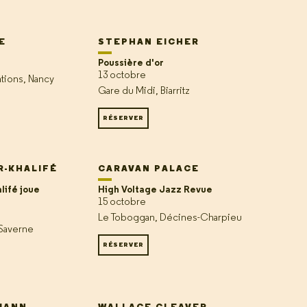
E
STEPHAN EICHER
Poussière d'or
13 octobre
ations, Nancy
Gare du Midi, Biarritz
RÉSERVER
R-KHALIFÉ
CARAVAN PALACE
lifé joue
High Voltage Jazz Revue
15 octobre
Le Toboggan, Décines-Charpieu
Saverne
RÉSERVER