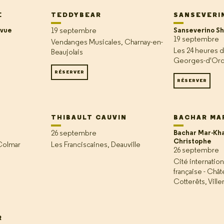
E
TEDDYBEAR
SANSEVERI
evue
Sanseverino Sh
19 septembre
19 septembre
Vendanges Musicales, Charnay-en-
Les 24 heures d
Beaujolais
Georges-d'Or
RÉSERVER
RÉSERVER
THIBAULT CAUVIN
BACHAR MA
Bachar Mar-Kha
26 septembre
Christophe
 Colmar
Les Franciscaines, Deauville
26 septembre
Cité internation
française - Chât
Cotterêts, Ville
R