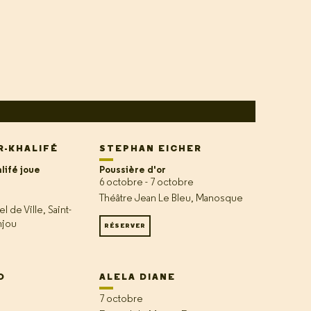
R-KHALIFÉ
STEPHAN EICHER
lifé joue
Poussière d'or
6 octobre - 7 octobre
Théâtre Jean Le Bleu, Manosque
l de Ville, Saint-
njou
RÉSERVER
O
ALELA DIANE
7 octobre