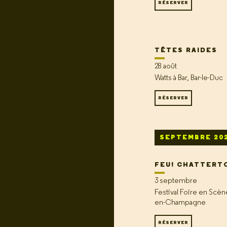
RÉSERVER
TÊTES RAIDES
28 août
Watts à Bar, Bar-le-Duc
RÉSERVER
SEPTEMBRE 20
FEU! CHATTERT
3 septembre
Festival Foire en Scèn
en-Champagne
RÉSERVER