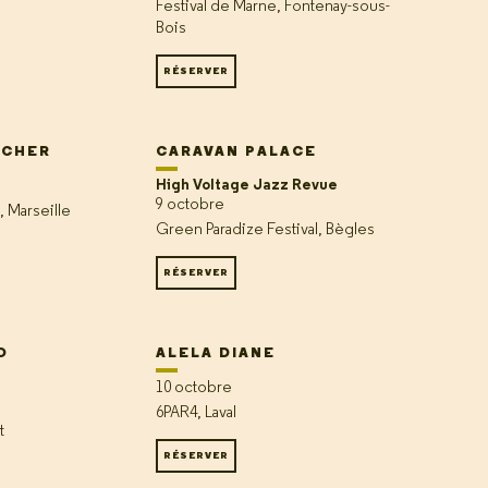
Festival de Marne, Fontenay-sous-
Bois
RÉSERVER
ICHER
CARAVAN PALACE
High Voltage Jazz Revue
9 octobre
, Marseille
Green Paradize Festival, Bègles
RÉSERVER
O
ALELA DIANE
10 octobre
6PAR4, Laval
t
RÉSERVER