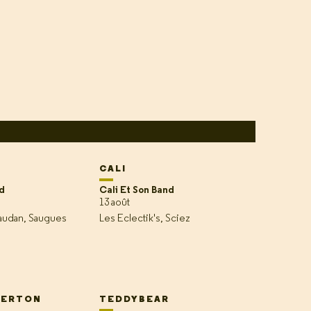
CALI
d
Cali Et Son Band
13 août
vaudan, Saugues
Les Eclectik's, Sciez
TERTON
TEDDYBEAR