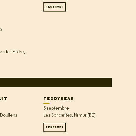
RÉSERVER
O
s de l’Erdre,
UIT
TEDDYBEAR
5 septembre
Doullens
Les Solidarités, Namur (BE)
RÉSERVER