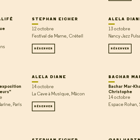
ALIFÉ
STEPHAN EICHER
ALELA DIAN
oue
12 octobre
13 octobre
Festival de Marne, Créteil
Nancy Jazz Puls
ans
RÉSERVER
RÉSERVER
ALELA DIANE
BACHAR MA
 exposition
Bachar Mar-Kha
14 octobre
deurs"
Christophe
La Cave à Musique, Mâcon
re
14 octobre
arine, Paris
Espace Rohan, 
RÉSERVER