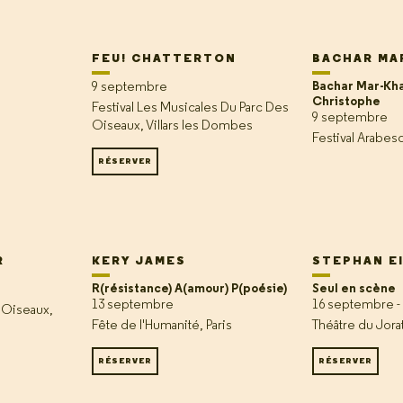
FEU! CHATTERTON
BACHAR MA
Bachar Mar-Kha
9 septembre
Christophe
Festival Les Musicales Du Parc Des
9 septembre
Oiseaux, Villars les Dombes
Festival Arabes
RÉSERVER
R
KERY JAMES
STEPHAN E
R(résistance) A(amour) P(poésie)
Seul en scène
13 septembre
16 septembre -
 Oiseaux,
Fête de l'Humanité, Paris
Théâtre du Jora
RÉSERVER
RÉSERVER