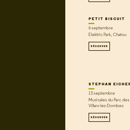
PETIT BISCUIT
6 septembre
Elektric Park, Chatou
RÉSERVER
STEPHAN EICHE
13 septembre
Musicales du Parc des
Villars-les-Dombes
RÉSERVER