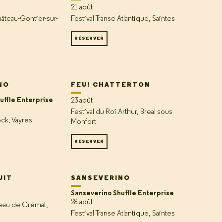
21 août
hâteau-Gontier-sur-
Festival Transe Atlantique, Saintes
RÉSERVER
NO
FEU! CHATTERTON
uffle Enterprise
23 août
Festival du Roi Arthur, Breal sous
ock, Vayres
Monfort
RÉSERVER
UIT
SANSEVERINO
Sanseverino Shuffle Enterprise
28 août
teau de Crémat,
Festival Transe Atlantique, Saintes