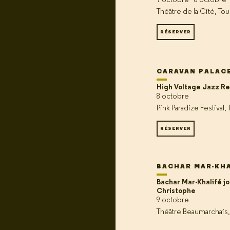
7 octobre - 8 octobre
Théâtre de la Cité, To
RÉSERVER
CARAVAN PALAC
High Voltage Jazz R
8 octobre
Pink Paradize Festival,
RÉSERVER
BACHAR MAR-KH
Bachar Mar-Khalifé j
Christophe
9 octobre
Théâtre Beaumarchais