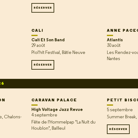
RÉSERVER
CALI
ANNE PACE
Cali Et Son Band
Atlantis
29 août
30 août
Piol'hit Festival, Bâtie Neuve
Les Rendez-vou
Nantes
RÉSERVER
26
ON
CARAVAN PALACE
PETIT BISC
High Voltage Jazz Revue
5 septembre
4 septembre
e, Chalons-
Summer Break, 
Fête de l'Hommelpap "La Nuit du
Houblon", Bailleul
RÉSERVER