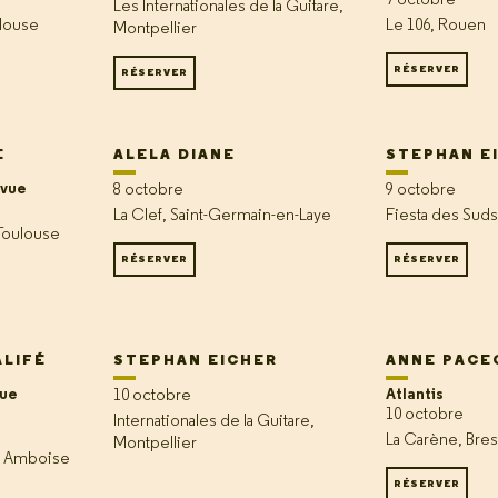
7 octobre
Les Internationales de la Guitare,
ulouse
Le 106, Rouen
Montpellier
RÉSERVER
RÉSERVER
E
ALELA DIANE
STEPHAN E
evue
8 octobre
9 octobre
La Clef, Saint-Germain-en-Laye
Fiesta des Suds
 Toulouse
RÉSERVER
RÉSERVER
ALIFÉ
STEPHAN EICHER
ANNE PACE
oue
Atlantis
10 octobre
10 octobre
Internationales de la Guitare,
La Carène, Bres
Montpellier
, Amboise
RÉSERVER