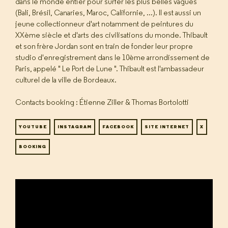
dans le monde entier pour surfer les plus belles vagues
(Bali, Brésil, Canaries, Maroc, Californie, ...). Il est aussi un
jeune collectionneur d'art notamment de peintures du
XXème siècle et d'arts des civilisations du monde. Thibault
et son frère Jordan sont en train de fonder leur propre
studio d'enregistrement dans le 10ème arrondissement de
Paris, appelé " Le Port de Lune ". Thibault est l'ambassadeur
culturel de la ville de Bordeaux.
Contacts booking : Étienne Ziller & Thomas Bortolotti
YOUTUBE
INSTAGRAM
FACEBOOK
SITE INTERNET
X
BOOKING