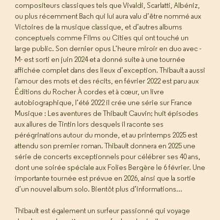
compositeurs classiques tels que Vivaldi, Scarlatti, Albéniz,
ou plus récemment Bach qui lui aura valu d’être nommé aux
Victoires de la musique classique, et d’autres albums
conceptuels comme Films ou Cities qui ont touché un
large public. Son dernier opus L’heure miroir en duo avec -
M- est sorti en juin 2024 et a donné suite à une tournée
affichée complet dans des lieux d’exception. Thibault a aussi
l’amour des mots et des récits, en février 2022 est paru aux
Éditions du Rocher À cordes et à cœur, un livre
autobiographique, l’été 2022 il crée une série sur France
Musique : Les aventures de Thibault Cauvin; huit épisodes
aux allures de Tintin lors desquels il raconte ses
pérégrinations autour du monde, et au printemps 2025 est
attendu son premier roman. Thibault donnera en 2025 une
série de concerts exceptionnels pour célébrer ses 40 ans,
dont une soirée spéciale aux Folies Bergère le 6 février. Une
importante tournée est prévue en 2026, ainsi que la sortie
d’un nouvel album solo. Bientôt plus d’informations…
Thibault est également un surfeur passionné qui voyage