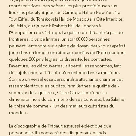
représentations, des scènes les plus prestigieuses aux
lieux les plus atypiques, du Carnegie Hall de New York à la
Tour Eiffel, du Tchaïkovski Hall de Moscou à la Cité Interdite
de Pékin, du Queen Elizabeth Hall de Londres à
l'Acropollium de Carthage. La guitare de Thibault n'a pas de
frontières, plus de limites, un soir 60 000 personnes
peuvent l'entendre sur la plage de Royan, deux jours après il
joue dans un temple en ruine aux confins de l'Équateur pour
quelques 200 privilégiés. La diversité, les contrastes,
l’aventure, les découvertes, la liberté, les rencontres, tant
de sujets chers à Thibault qu'on entend dans sa musique.
Son jeu universel et sa personnalité attachante charment et
rassemblent tous les publics. Yann Barthès le qualifie de «
superstar de la guitare », Claire Chazal souligne la «
dimension hors du commun » de ses concerts, Léa Salamé
le présente comme « l'un des meilleurs guitaristes du
monde ».
La discographie de Thibault est aussi éclectique que
personnelle. Il a consacré des disques aux grands