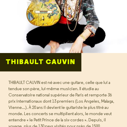
THIBAULT CAUVIN
THIBAULT CAUVIN est né avec une guitare, celle que lui a
tendue son père, lui-même musicien. Il étudie au
Conservatoire national supérieur de Paris et remporte 36
prix internationaux dont 13 premiers (Los Angeles, Malaga,
Vienne...). À 20 ans il devient le guitariste le plus titré au
monde. Les concerts se multiplient alors, le monde veut
entendre « le Petit Prince de la six-cordes ». Depuis, il
voyage, plus de 130 pays visités pour près de 1500