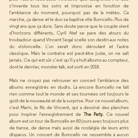
s’invente tous les soirs et improvise en fonction de
l’ambiance du moment, pourquoi pas de la météo. Ca
marche, ça danse et le duo se baptise vite Bumcello. Plus de
vingt ans que ça dure. Sans doute parce que le couple vient
d’horizons différents, Cyril Atef se pare des atours du
troubadour quand Vincent Segal scelle son destin aux notes
du violoncelle. L’un serait donc déroutant et l’autre
classique. Mais le contraire est peut-être juste, on ne sait
jamais. Ce qui est sûr c’est qu’il y a huit albums au compteur,
dont le dernier, monster talk, est sorti en 2018.
Mais ne croyez pas retrouver en concert l’ambiance des
albums enregistrés en studio. Là encore Bumcello ne fait
rien comme tout le monde et ses tournées ont toujours le
goût de la nouveauté et de la surprise. Pour ce nouvel album,
c'est Marin, le fils de Vincent, qui a dessiné des planches
pour inspirer l'enregistrement de
The Party
. Ce nouvel
album est un tour de Bumcello en 80 jours avec toujours plus
de transe, de danse mais aussi de nostalgie de leurs amis
disparus. Un concert de Bumcello ne ressemble à aucun