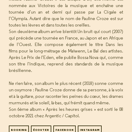
nommée aux Victoires de la musique et enchaîne une
tournée d’un an et demi qui passe par La Cigale et
l’Olympia. Autant dire que le nom de Pauline Croze est sur
toutes les lèvres et dans toutes les oreilles.
Son deuxième album arrive bientôt Un bruit qui court (2007)
qui précède une tournée en France, au Japon et en Afrique
de l’Ouest. Elle compose également le titre Dans les
films pour le long-métrage de Maïwenn, Le Bal des artistes.
Après Le Prix de l’Eden, elle publie Bossa Nova qui, comme
son titre l’indique, reprend des standards de la musique
brésilienne.
Ne rien faire, son album le plus récent (2018) sonne comme
un oxymore : Pauline Croze donne de sa personne, à la voix
et à la guitare, pour raconter les peines du cœur, les drames
murmurés et le soleil, là-bas, qui frémit quand même.
Son 6ème album « Après les heures grises » est sorti le 08
octobre 2021 chez Argentic / Capitol.
BOOKING
ÉCOUTER
FACEBOOK
INSTAGRAM