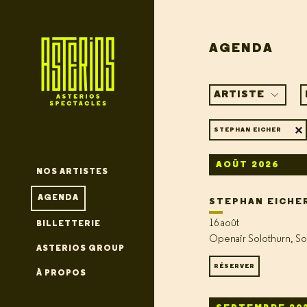
AGENDA
ARTISTE
STEPHAN EICHER
AOÛT 2026
NOS ARTISTES
AGENDA
STEPHAN EICHE
16 août
BILLETTERIE
Openair Solothurn, So
ASTERIOS GROUP
RÉSERVER
À PROPOS