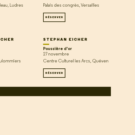
eau, Ludres
Palais des congrès, Versailles
RÉSERVER
ICHER
STEPHAN EICHER
Poussière d'or
27 novembre
oulommiers
Centre Culturel les Arcs, Quéven
RÉSERVER