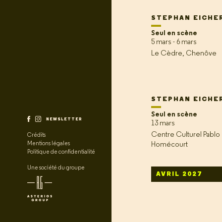
STEPHAN EICHE
Seul en scène
5 mars - 6 mars
Le Cèdre, Chenôve
STEPHAN EICHE
Seul en scène
NEWSLETTER
13 mars
Centre Culturel Pablo 
Crédits
Mentions légales
Homécourt
Politique de confidentialité
Une société du groupe
AVRIL 2027