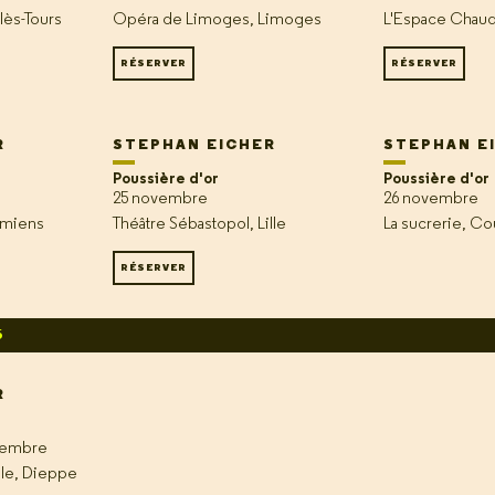
lès-Tours
Opéra de Limoges, Limoges
L'Espace Chaud
RÉSERVER
RÉSERVER
R
STEPHAN EICHER
STEPHAN E
Poussière d'or
Poussière d'or
25 novembre
26 novembre
Amiens
Théâtre Sébastopol, Lille
La sucrerie, C
RÉSERVER
6
R
cembre
le, Dieppe