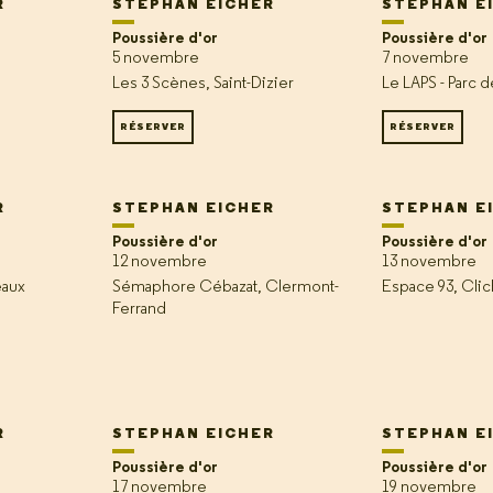
R
STEPHAN EICHER
STEPHAN E
Poussière d'or
Poussière d'or
5 novembre
7 novembre
Les 3 Scènes, Saint-Dizier
Le LAPS - Parc 
RÉSERVER
RÉSERVER
R
STEPHAN EICHER
STEPHAN E
Poussière d'or
Poussière d'or
12 novembre
13 novembre
eaux
Sémaphore Cébazat, Clermont-
Espace 93, Clic
Ferrand
R
STEPHAN EICHER
STEPHAN E
Poussière d'or
Poussière d'or
17 novembre
19 novembre