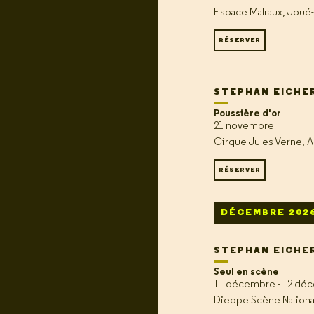
Espace Malraux, Joué-
RÉSERVER
STEPHAN EICHE
Poussière d'or
21 novembre
Cirque Jules Verne, 
RÉSERVER
DÉCEMBRE 202
STEPHAN EICHE
Seul en scène
11 décembre - 12 dé
Dieppe Scène Nationa