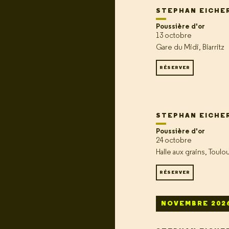
STEPHAN EICHE
Poussière d'or
13 octobre
Gare du Midi, Biarritz
RÉSERVER
STEPHAN EICHE
Poussière d'or
24 octobre
Halle aux grains, Toulo
RÉSERVER
NOVEMBRE 202