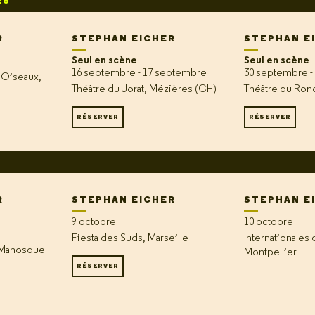
26
R
STEPHAN EICHER
STEPHAN E
Seul en scène
Seul en scène
16 septembre - 17 septembre
30 septembre -
 Oiseaux,
Théâtre du Jorat, Mézières (CH)
Théâtre du Rond 
RÉSERVER
RÉSERVER
R
STEPHAN EICHER
STEPHAN E
9 octobre
10 octobre
Fiesta des Suds, Marseille
Internationales 
, Manosque
Montpellier
RÉSERVER