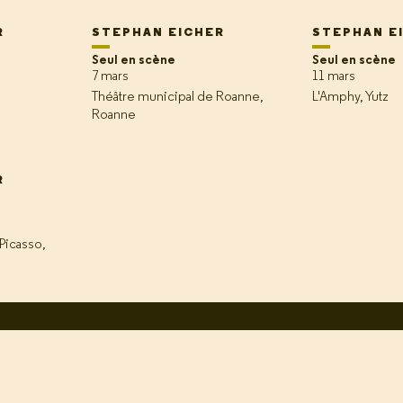
R
STEPHAN EICHER
STEPHAN E
Seul en scène
Seul en scène
7 mars
11 mars
Théâtre municipal de Roanne,
L'Amphy, Yutz
Roanne
R
Picasso,