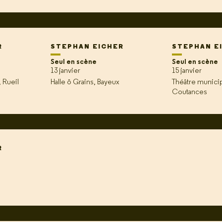
R
STEPHAN EICHER
STEPHAN E
Seul en scène
Seul en scène
13 janvier
15 janvier
 Rueil
Halle ô Grains, Bayeux
Théâtre munici
Coutances
R