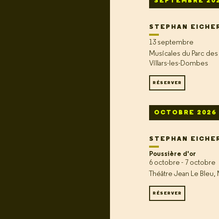
SEPTEMBRE 20
STEPHAN EICHE
13 septembre
Musicales du Parc des
Villars-les-Dombes
RÉSERVER
OCTOBRE 2026
STEPHAN EICHE
Poussière d'or
6 octobre - 7 octobre
Théâtre Jean Le Bleu
RÉSERVER