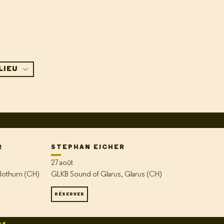
LIEU
R
STEPHAN EICHER
27 août
lothurn (CH)
GLKB Sound of Glarus, Glarus (CH)
RÉSERVER