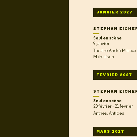
JANVIER 2027
STEPHAN EICHE
Seul en scène
9 janvier
Theatre André Malraux,
Malmaison
FÉVRIER 2027
STEPHAN EICHE
Seul en scène
20 février - 21 février
Anthea, Antibes
MARS 2027