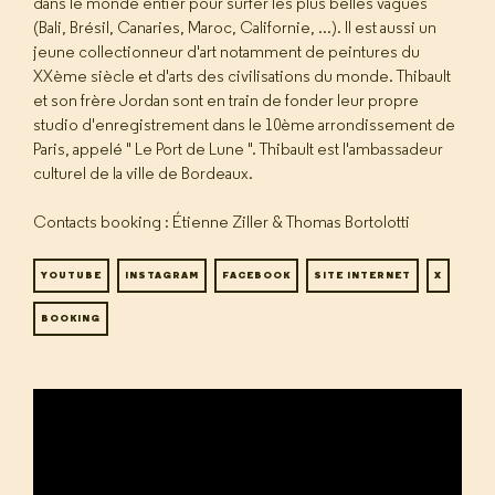
dans le monde entier pour surfer les plus belles vagues
(Bali, Brésil, Canaries, Maroc, Californie, ...). Il est aussi un
jeune collectionneur d'art notamment de peintures du
XXème siècle et d'arts des civilisations du monde. Thibault
et son frère Jordan sont en train de fonder leur propre
studio d'enregistrement dans le 10ème arrondissement de
Paris, appelé " Le Port de Lune ". Thibault est l'ambassadeur
culturel de la ville de Bordeaux.
Contacts booking : Étienne Ziller & Thomas Bortolotti
YOUTUBE
INSTAGRAM
FACEBOOK
SITE INTERNET
X
BOOKING