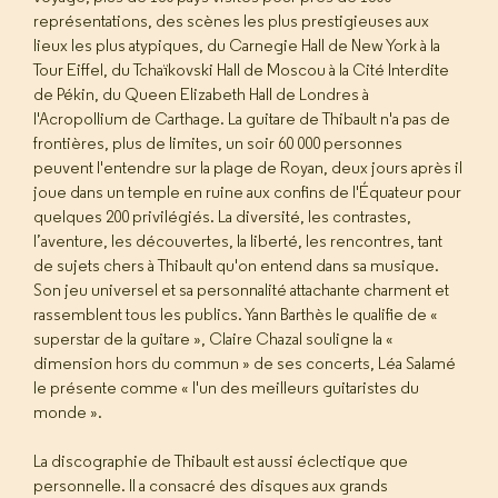
représentations, des scènes les plus prestigieuses aux
lieux les plus atypiques, du Carnegie Hall de New York à la
Tour Eiffel, du Tchaïkovski Hall de Moscou à la Cité Interdite
de Pékin, du Queen Elizabeth Hall de Londres à
l'Acropollium de Carthage. La guitare de Thibault n'a pas de
frontières, plus de limites, un soir 60 000 personnes
peuvent l'entendre sur la plage de Royan, deux jours après il
joue dans un temple en ruine aux confins de l'Équateur pour
quelques 200 privilégiés. La diversité, les contrastes,
l’aventure, les découvertes, la liberté, les rencontres, tant
de sujets chers à Thibault qu'on entend dans sa musique.
Son jeu universel et sa personnalité attachante charment et
rassemblent tous les publics. Yann Barthès le qualifie de «
superstar de la guitare », Claire Chazal souligne la «
dimension hors du commun » de ses concerts, Léa Salamé
le présente comme « l'un des meilleurs guitaristes du
monde ».
La discographie de Thibault est aussi éclectique que
personnelle. Il a consacré des disques aux grands