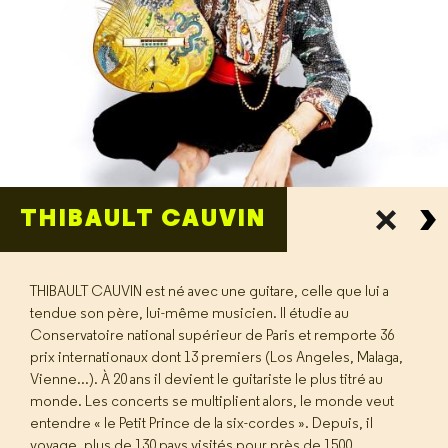
THIBAULT CAUVIN
THIBAULT CAUVIN est né avec une guitare, celle que lui a
tendue son père, lui-même musicien. Il étudie au
Conservatoire national supérieur de Paris et remporte 36
prix internationaux dont 13 premiers (Los Angeles, Malaga,
Vienne...). À 20 ans il devient le guitariste le plus titré au
monde. Les concerts se multiplient alors, le monde veut
entendre « le Petit Prince de la six-cordes ». Depuis, il
voyage, plus de 130 pays visités pour près de 1500